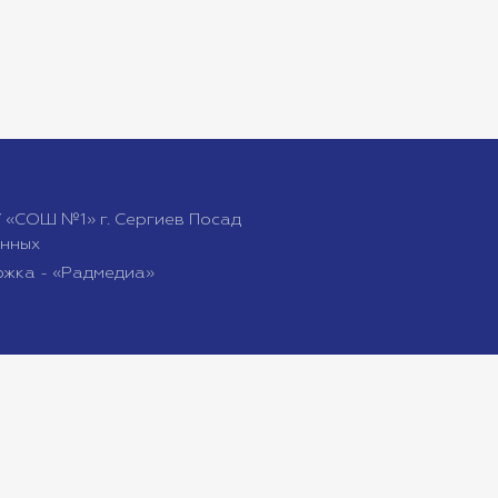
 «СОШ №1» г. Сергиев Посад
анных
ржка - «Радмедиа»