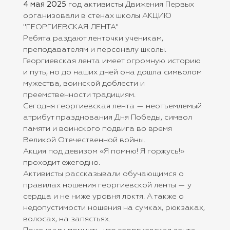
4 мая 2025
год активисты Движения Первых
организовали в стенах школы АКЦИЮ
"ГЕОРГИЕВСКАЯ ЛЕНТА"
Ребята раздают ленточки ученикам,
преподавателям и персоналу школы.
Георгиевская лента имеет огромную историю
и путь, но до наших дней она дошла символом
мужества, воинской доблести и
преемственности традициям.
Сегодня георгиевская лента — неотъемлемый
атрибут празднования Дня Победы, символ
памяти и воинского подвига во время
Великой Отечественной войны.
Акция под девизом «Я помню! Я горжусь!»
проходит ежегодно.
Активисты рассказывали обучающимся о
правилах ношения георгиевской ленты — у
сердца и не ниже уровня локтя. А также о
недопустимости ношения на сумках, рюкзаках,
волосах, на запястьях.