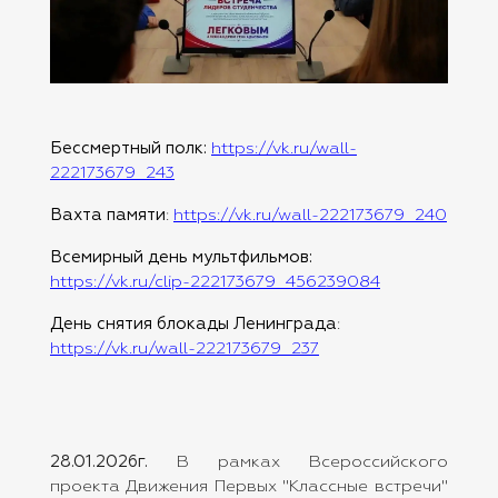
Бессмертный полк:
https://vk.ru/wall-
222173679_243
Вахта памяти
:
https://vk.ru/wall-222173679_240
Всемирный день мультфильмов:
https://vk.ru/clip-222173679_456239084
День снятия блокады Ленинграда
:
https://vk.ru/wall-222173679_237
28.01.2026г.
В рамках Всероссийского
проекта Движения Первых "Классные встречи"