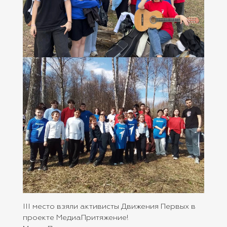
III место взяли активисты Движения Первых в
проекте МедиаПритяжение!