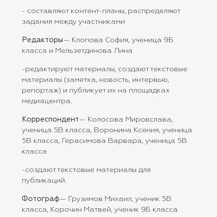
- составляют контент-планы, распределяют
задания между участниками
Редакторы
— Клопова София, ученица 9Б
класса и Мельзетдинова Лина
-редактируют материалы, создают текстовые
материалы (заметка, новость, интервью,
репортаж) и публикует их на площадках
медиацентра.
Корреспондент
— Колосова Мировслава,
ученица 5В класса, Воронина Ксения, ученица
5В класса, Герасимова Варвара, ученица 5В
класса
-создают текстовые материалы для
публикаций.
Фотограф
— Грузимов Михаил, ученик 5В
класса, Корочин Матвей, ученик 9Б класса