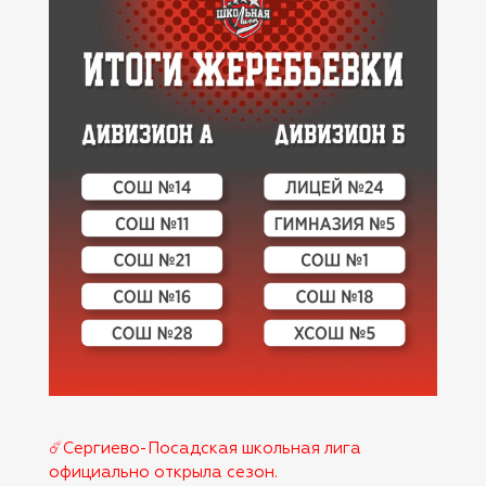
☄️Сергиево-Посадская школьная лига
официально открыла сезон.